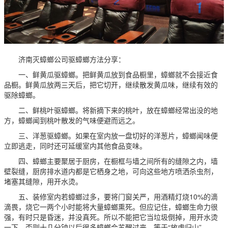
济南灭蟑螂公司驱蟑螂方法分享：
一、鲜黄瓜驱蟑螂。把鲜黄瓜放到食品橱里，蟑螂就不会接近食
品橱。鲜黄瓜放两三天后，把它切开，继续散发黄瓜味，继续有效的
驱除蟑螂。
二、鲜桃叶驱蟑螂。将新摘下来的桃叶，放在蟑螂经常出没的地
方，蟑螂闻到桃叶散发的气味便避而远之。
三、洋葱驱蟑螂。如果在室内放一盘切好的洋葱片，蟑螂闻味便
立即逃走，同时还可延缓室内其他食品变味。
四、蟑螂主要聚居于厨房，在橱框与墙之间所有的缝隙之内，墙
壁裂缝，厨房排水道内都是它栖身之地，可向这些地方喷洒杀虫剂，
堵塞其缝隙，用开水烫。
五、装修室内若蟑螂过多，要将门窗关严，用酒精灯烧10%的滴
滴畏，烧它一两个小时能将大量蟑螂熏死。但应记住，蟑螂生命力很
强，有时只是昏迷，并没真死。所以不能把它当垃圾倒掉，用开水烫
一下。否则十几分钟以后很多蟑螂会苏醒过来，等于“放虎归山”。