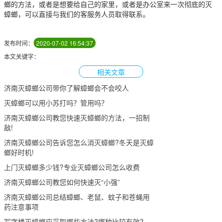
螂的方法，或者是想要给自己的家里，或者是办公室来一次彻底的灭
蟑螂，可以直接与我们的客服务人员取得联系。
发布时间：
2020-07-02 16:54:37
本文关键字：
相关文章
济南灭蟑螂公司带你了解蟑螂会不会咬人
灭蟑螂可以用小苏打吗？管用吗？
济南灭蟑螂公司教您快速灭蟑螂的方法，一招制
敌!
济南灭蟑螂公司告诉您怎么消灭蟑螂?冬天是灭蟑
螂好时机!
上门灭蟑螂多少钱?专业灭蟑螂公司怎么收费
济南灭蟑螂公司教您如何快速灭“小强”
济南灭蟑螂公司总结蟑螂、老鼠、蚊子和苍蝇用
药注意事项
写字楼灭蟑螂应采取哪些方法?哪种比较有效?