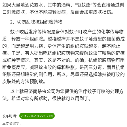
如果大量喷洒花露水，其中的酒精、“驱蚊酯”等会直接通过创
口刺激皮肤，不但不能减轻炎症，反而会加重皮肤损伤。
2、切勿乱吃抗组织胺药物
蚊子咬后发痒等情况是身体对蚊子叮咬产生的化学传导物
质，释放一种组织胺。越挠越痒并不是蚊子唾液里的细菌造成
的，而是越是用力挠，身体产生的组织胺就越多，越不能止
痒。于是，有人提出吃抗组织胺药物来缓解蚊虫叮咬后的奇痒
或红肿等情况。其实，这是不对的。的确，抗组织胺药物可阻
断免疫反应，减轻蚊虫咬的痒和肿胀。是药三分毒，而且抗组
织胺还是想睡觉的副作用，所以，尽量还是选择涂抹被叮咬的
皮肤处的方法预防蚊。
以上就是济南杀虫公司为您提供的治疗蚊子叮咬的处理方
法，希望对您有所帮助，很快就可以用到了。
发布时间：
2019-04-13 22:07:03
本文关键字：