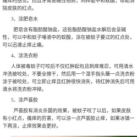
瘙痒的感觉。而且牙膏是碱性物质，同样能中和蚁酸，帮助消
除皮肤的红点。
3、涂肥皂水
肥皂含有脂肪酸钠盐，这些脂肪酸钠盐水解后会呈碱
性，可以中和蚊子唾液中的蚁酸，涂在被蚊子要过的红点处，
可以迅速止痒止痛。
4、涂洗衣粉
人体被毒蚊子叮咬后不仅红肿起包且刺痒难忍，可用清水
冲洗被咬处，不要全擦干，然后用一个湿手指头蘸一点洗衣粉
涂于被咬处，可立即止痒且红肿很快消失，待红肿消失后可用
清水将洗衣粉冲掉。
5、涂芦荟胶
芦荟胶有消炎杀菌的效果，被蚊子咬了以后，如果皮肤
有小红点，瘙痒的厉害，可以涂一点芦荟胶止痒，如果冰镇一
下再涂，止痒效果会更好。