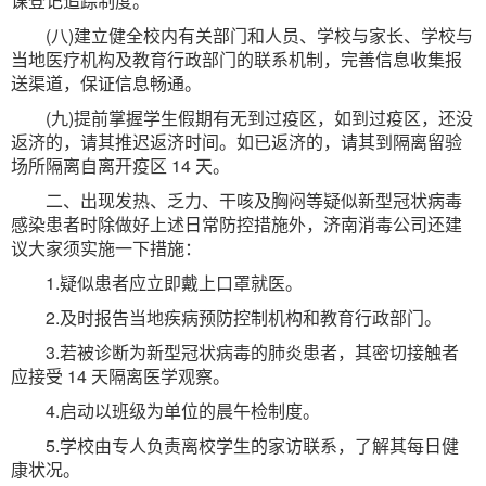
课登记追踪制度。
(八)建立健全校内有关部门和人员、学校与家长、学校与
当地医疗机构及教育行政部门的联系机制，完善信息收集报
送渠道，保证信息畅通。
(九)提前掌握学生假期有无到过疫区，如到过疫区，还没
返济的，请其推迟返济时间。如已返济的，请其到隔离留验
场所隔离自离开疫区 14 天。
二、出现发热、乏力、干咳及胸闷等疑似新型冠状病毒
感染患者时除做好上述日常防控措施外，济南消毒公司还建
议大家须实施一下措施：
1.疑似患者应立即戴上口罩就医。
2.及时报告当地疾病预防控制机构和教育行政部门。
3.若被诊断为新型冠状病毒的肺炎患者，其密切接触者
应接受 14 天隔离医学观察。
4.启动以班级为单位的晨午检制度。
5.学校由专人负责离校学生的家访联系，了解其每日健
康状况。